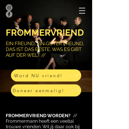
FROMMERVRIEND
EIN FREUND, EIN GUTER FREUND,
DAS IST DAS BESTE, WAS ES GIBT
AUF DER WELT //
Word NU vriend!
Doneer eenmalig!
FROMMERVRIEND WORDEN?
//
Frommermann heeft een veeltal
trouwe vrienden. Wil jij daar ook bij