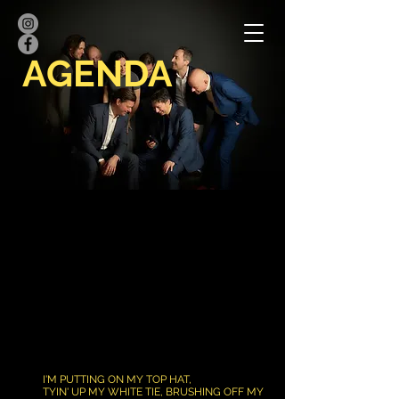
AGENDA
I'M PUTTING ON MY TOP HAT,
TYIN' UP MY WHITE TIE, BRUSHING OFF MY