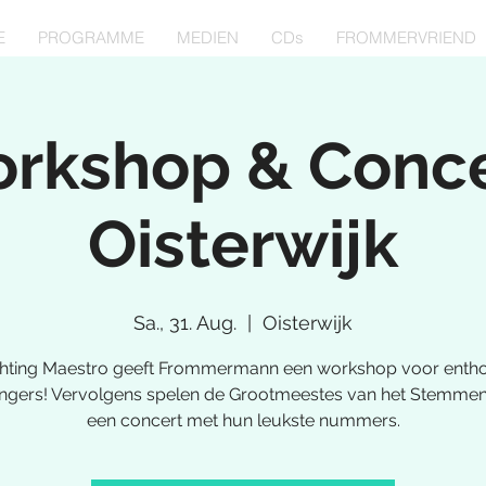
E
PROGRAMME
MEDIEN
CDs
FROMMERVRIEND
rkshop & Conce
Oisterwijk
Sa., 31. Aug.
  |  
Oisterwijk
ichting Maestro geeft Frommermann een workshop voor entho
ngers! Vervolgens spelen de Grootmeestes van het Stemmen
een concert met hun leukste nummers.