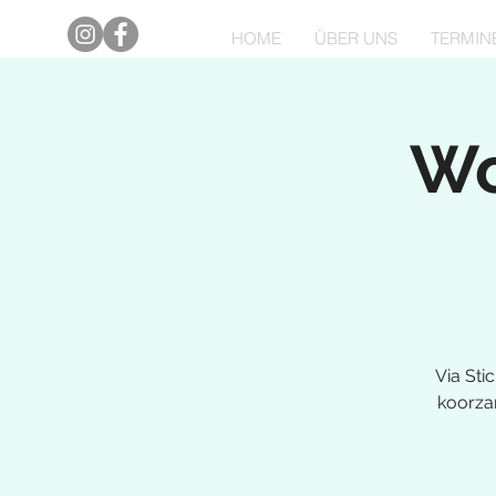
HOME
ÜBER UNS
TERMIN
Wo
Via St
koorza