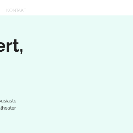
KONTAKT
rt,
usiaste
theater