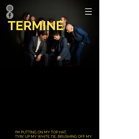
TERMINE
I'M PUTTING ON MY TOP HAT,
TYIN' UP MY WHITE TIE, BRUSHING OFF MY