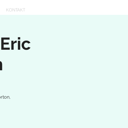
KONTAKT
Eric
m
rton,