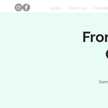
HOME
ÜBER UNS
TERMIN
Fro
Eenz