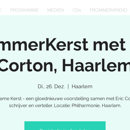
E
PROGRAMME
MEDIEN
CDs
FROMMERVRIEND
mmerKerst met 
Corton, Haarle
Di., 26. Dez.
  |  
Haarlem
ame Kerst - een gloednieuwe voorstelling samen met Eric Co
schrijver en verteller. Locatie: Philharmonie, Haarlem.