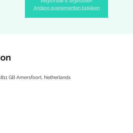
Registratie is afgesloten
Andere evenementen bekijken
ion
3811 GB Amersfoort, Netherlands