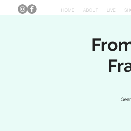
HOME
ABOUT
LIVE
SH
From
Fr
Geen