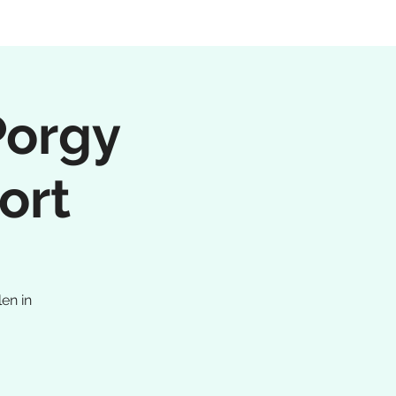
Porgy
ort
en in