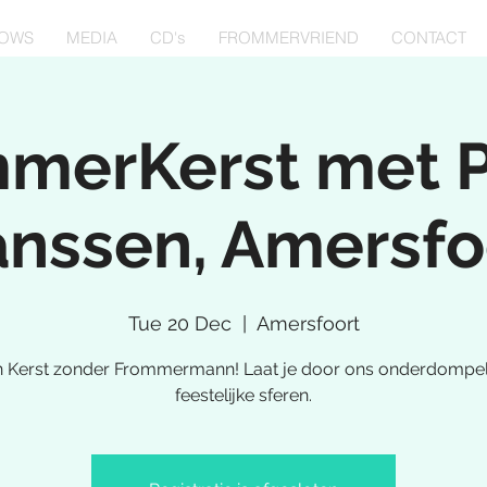
OWS
MEDIA
CD's
FROMMERVRIEND
CONTACT
merKerst met 
anssen, Amersfo
Tue 20 Dec
  |  
Amersfoort
 Kerst zonder Frommermann! Laat je door ons onderdompel
feestelijke sferen.