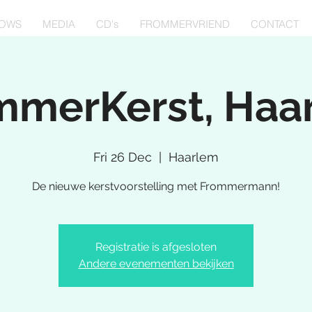
OWS
MEDIA
CD's
FROMMERVRIEND
CONTACT
mmerKerst, Haa
Fri 26 Dec
  |  
Haarlem
De nieuwe kerstvoorstelling met Frommermann!
Registratie is afgesloten
Andere evenementen bekijken