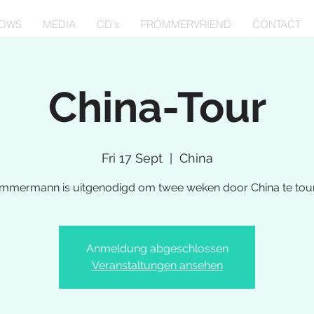
OWS
MEDIA
CD's
FROMMERVRIEND
CONTACT
China-Tour
Fri 17 Sept
  |  
China
mmermann is uitgenodigd om twee weken door China te tou
Anmeldung abgeschlossen
Veranstaltungen ansehen